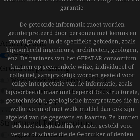
garantie.
De getoonde informatie moet worden
geïnterpreteerd door personen met kennis en
vaardigheden in de specifieke gebieden, zoals
Achtergrond
bijvoorbeeld ingenieurs, architecten, geologen,
Straten
enz. De partners van het GEPATAR-consortium
kunnen op geen enkele wijze, individueel of
Grondverplaatsing
collectief, aansprakelijk worden gesteld voor
Waargenomen verplaatsing (1992-2018)
enige interpretatie van de informatie, zoals
Geaccumuleerde verplaatsing (1992-2018)
bijvoorbeeld, maar niet beperkt tot, structurele,
geotechnische, geologische interpretaties die in
Verplaatsing (per periode)
welke vorm of met welk middel dan ook zijn
1992-1997
1996-2001
2001-2006
2005-2010
2016-2018
afgeleid van de gegevens en kaarten. Ze kunnen
Structureel Patrimonium
ook niet aansprakelijk worden gesteld voor
verlies of schade die de Gebruiker of derden
Belgisch Patrimonium