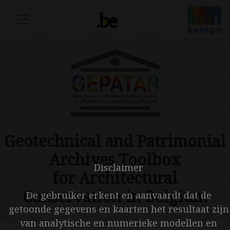
Geotechnical and Patrimonial
Archives Toolbox
Disclaimer
for Architectural
Conservation in Belgium
De gebruiker erkent en aanvaardt dat de
getoonde gegevens en kaarten het resultaat zijn
van analytische en numerieke modellen en